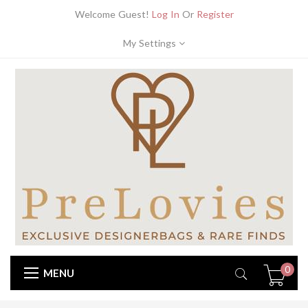
Welcome Guest!
Log In
Or
Register
My Settings
0
MENU