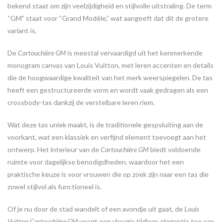
bekend staat om zijn veelzijdigheid en stijlvolle uitstraling. De term
“GM” staat voor “Grand Modèle,” wat aangeeft dat dit de grotere
variant is.
De
Cartouchière GM
is meestal vervaardigd uit het kenmerkende
monogram canvas van Louis Vuitton, met leren accenten en details
die de hoogwaardige kwaliteit van het merk weerspiegelen. De tas
heeft een gestructureerde vorm en wordt vaak gedragen als een
crossbody-tas dankzij de verstelbare leren riem.
Wat deze tas uniek maakt, is de traditionele gespsluiting aan de
voorkant, wat een klassiek en verfijnd element toevoegt aan het
ontwerp. Het interieur van de
Cartouchière GM
biedt voldoende
ruimte voor dagelijkse benodigdheden, waardoor het een
praktische keuze is voor vrouwen die op zoek zijn naar een tas die
zowel stijlvol als functioneel is.
Of je nu door de stad wandelt of een avondje uit gaat, de
Louis
Vuitton Cartouchière GM
voegt een vleugje tijdloze elegantie toe aan