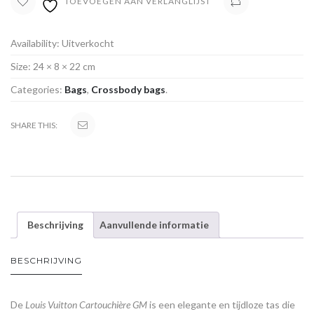
TOEVOEGEN AAN VERLANGLIJST
VERGELIJK
Availability:
Uitverkocht
Size:
24 × 8 × 22 cm
Categories:
Bags
,
Crossbody bags
.
SHARE THIS:
Beschrijving
Aanvullende informatie
BESCHRIJVING
De
Louis Vuitton Cartouchière GM
is een elegante en tijdloze tas die