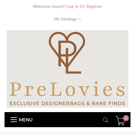
Welcome Guest!
Log In
Or
Register
My Settings
0
MENU