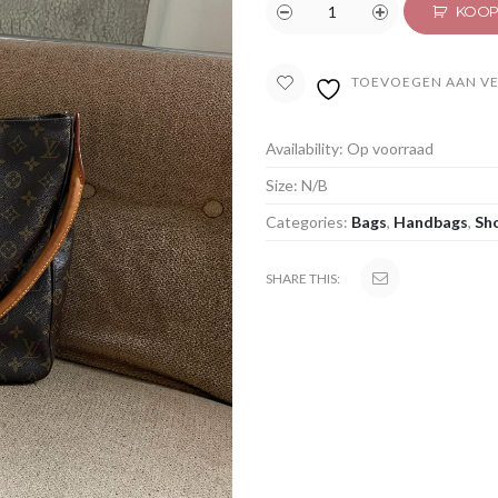
KOOP
TOEVOEGEN AAN VE
Availability:
Op voorraad
Size:
N/B
Categories:
Bags
,
Handbags
,
Sh
SHARE THIS: